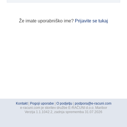
Že imate uporabniško ime?
Prijavite se tukaj
Kontakt
|
Pogoji uporabe
|
O podjetju
|
podpora@e-racuni.com
e-racuni.com je storitev družbe E-RAČUNI d.o.o. Maribor
Verzija 1.1.1042.2, zadnja sprememba 31.07.2026