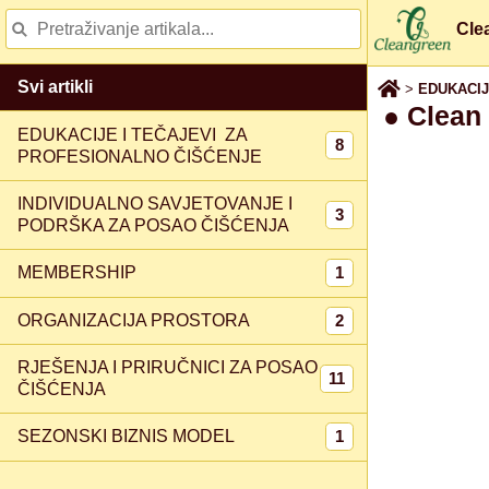
Cle
Svi artikli
>
EDUKACIJE
● Clean 
EDUKACIJE I TEČAJEVI ZA
8
PROFESIONALNO ČIŠĆENJE
INDIVIDUALNO SAVJETOVANJE I
3
PODRŠKA ZA POSAO ČIŠĆENJA
1
MEMBERSHIP
2
ORGANIZACIJA PROSTORA
RJEŠENJA I PRIRUČNICI ZA POSAO
11
ČIŠĆENJA
1
SEZONSKI BIZNIS MODEL