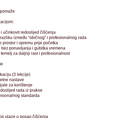
 pomaže
acijom:
 i učinkovit redoslijed čišćenja
 razliku između “običnog” i profesionalnog rada
e prostor i opremu prije početka
e, bez ponavljanja i gubitka vremena
 temelj za daljnji rast i profesionalnost
te
aciju (3 lekcije)
retne nastave
jale za korištenje
doslijed rada iz prakse
fesionalnog standarda
oji ulaze u posao čišćenja