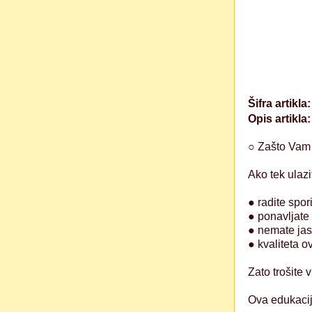
Šifra artikla
Opis artikla
○ Zašto Vam
Ako tek ulazi
● radite spor
● ponavljate 
● nemate jas
● kvaliteta o
Zato trošite
Ova edukacij