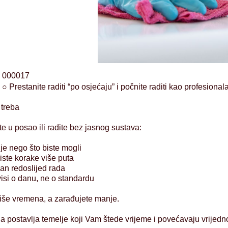
:
000017
:
○ Prestanite raditi “po osjećaju” i počnite raditi kao profesional
 treba
te u posao ili radite bez jasnog sustava:
ije nego što biste mogli
iste korake više puta
an redoslijed rada
visi o danu, ne o standardu
 više vremena, a zarađujete manje.
a postavlja temelje koji Vam štede vrijeme i povećavaju vrijedn