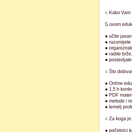
○ Kako Vam
S ovom eduk
● učite jasan
● razumijete
● organizirat
● radite brž
● postavljate
○ Što dobiva
● Online eduk
● 1,5 h konk
● PDF materi
● metode i re
● temelj pro
○ Za koga je
● početnici k