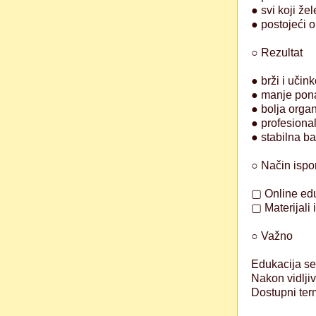
● svi koji žel
● postojeći o
○ Rezultat
● brži i učink
● manje pona
● bolja organ
● profesional
● stabilna ba
○ Način ispo
▢ Online edu
▢ Materijali 
○ Važno
Edukacija se
Nakon vidljiv
Dostupni ter