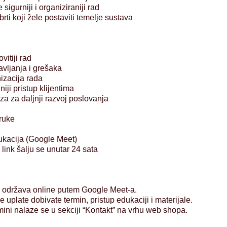
e sigurniji i organiziraniji rad
brti koji žele postaviti temelje sustava
ovitiji rad
vljanja i grešaka
izacija rada
niji pristup klijentima
za za daljnji razvoj poslovanja
ruke
kacija (Google Meet)
i link šalju se unutar 24 sata
 održava online putem Google Meet-a.
e uplate dobivate termin, pristup edukaciji i materijale.
mini nalaze se u sekciji “Kontakt” na vrhu web shopa.