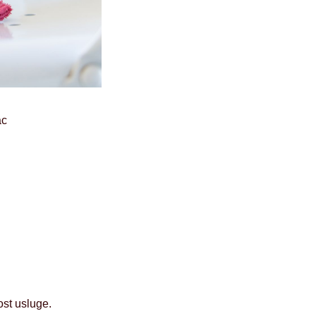
ac
ost usluge.