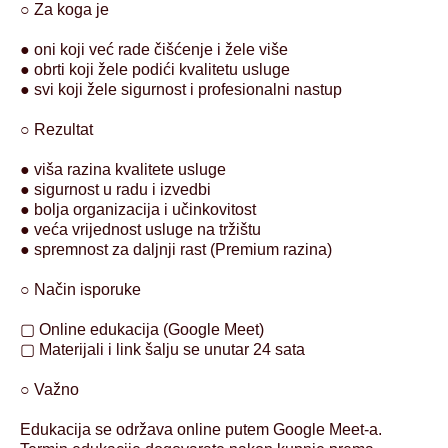
○ Za koga je
● oni koji već rade čišćenje i žele više
● obrti koji žele podići kvalitetu usluge
● svi koji žele sigurnost i profesionalni nastup
○ Rezultat
● viša razina kvalitete usluge
● sigurnost u radu i izvedbi
● bolja organizacija i učinkovitost
● veća vrijednost usluge na tržištu
● spremnost za daljnji rast (Premium razina)
○ Način isporuke
▢ Online edukacija (Google Meet)
▢ Materijali i link šalju se unutar 24 sata
○ Važno
Edukacija se održava online putem Google Meet-a.