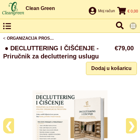
Clean Green
Moj račun
€ 0,00
<
ORGANIZACIJA PROS...
● DECLUTTERING I ČIŠĆENJE -
€79,00
Priručnik za decluttering uslugu
Dodaj u košaricu
❮
❯