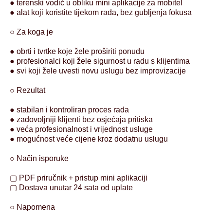
● terenski vodič u obliku mini aplikacije za mobitel
● alat koji koristite tijekom rada, bez gubljenja fokusa
○ Za koga je
● obrti i tvrtke koje žele proširiti ponudu
● profesionalci koji žele sigurnost u radu s klijentima
● svi koji žele uvesti novu uslugu bez improvizacije
○ Rezultat
● stabilan i kontroliran proces rada
● zadovoljniji klijenti bez osjećaja pritiska
● veća profesionalnost i vrijednost usluge
● mogućnost veće cijene kroz dodatnu uslugu
○ Način isporuke
▢ PDF priručnik + pristup mini aplikaciji
▢ Dostava unutar 24 sata od uplate
○ Napomena